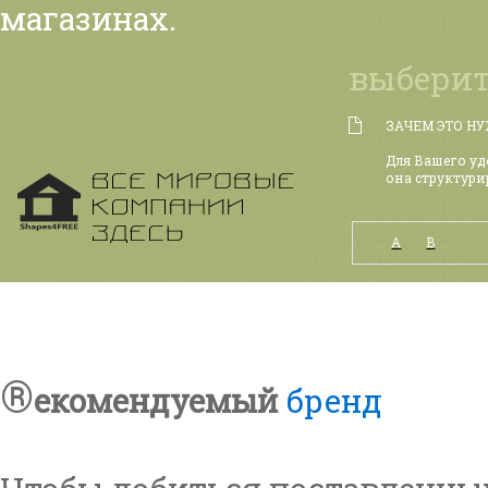
магазинах.
выберит
ЗАЧЕМ ЭТО Н
Для Вашего уд
она структури
А
B
®
екомендуемый
бренд