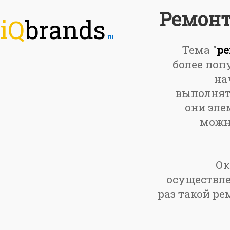
Ремонт
iQ
brands
.ru
Тема "
ре
более поп
на
выполнять
они эле
можно
Ок
осуществле
раз такой ре