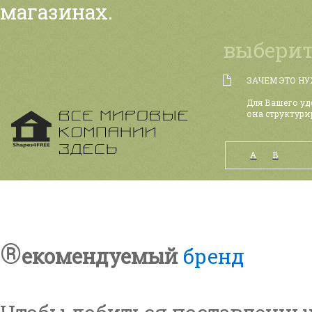
магазинах.
выберит
ЗАЧЕМ ЭТО Н
Для Вашего уд
она структури
А
B
®
екомендуемый
бренд