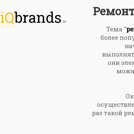
Ремонт
iQ
brands
.ru
Тема "
ре
более поп
на
выполнять
они эле
можно
Ок
осуществле
раз такой ре