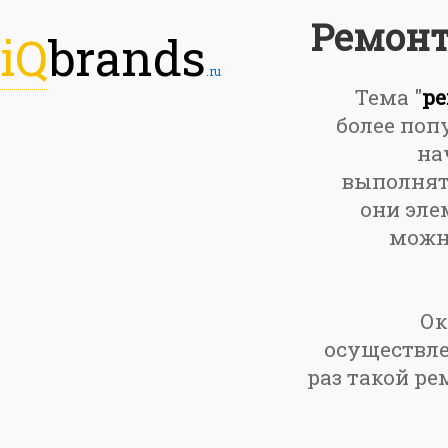
Ремонт
iQ
brands
.ru
Тема "
ре
более поп
на
выполнять
они эле
можно
Ок
осуществле
раз такой ре