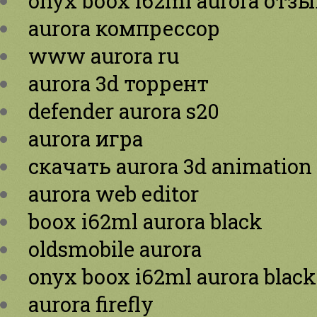
onyx boox i62ml aurora отз
aurora компрессор
www aurora ru
aurora 3d торрент
defender aurora s20
aurora игра
скачать aurora 3d animation
aurora web editor
boox i62ml aurora black
oldsmobile aurora
onyx boox i62ml aurora black
aurora firefly