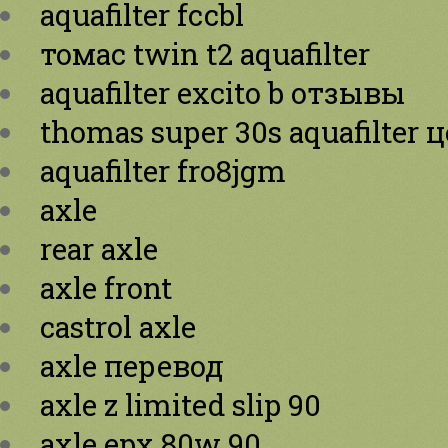
aquafilter fccbl
томас twin t2 aquafilter
aquafilter excito b отзывы
thomas super 30s aquafilter 
aquafilter fro8jgm
axle
rear axle
axle front
castrol axle
axle перевод
axle z limited slip 90
axle epx 80w 90