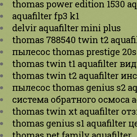
thomas power edition 1530 aqu
aquafilter fp3 k1
delvir aquafilter mini plus
thomas 788540 twin t2 aquafi
пылесос thomas prestige 20s 
thomas twin t1 aquafilter ви
thomas twin t2 aquafilter и
пылесос thomas genius s2 aqu
система обратного осмоса aq
thomas twin xt aquafilter о
thomas genius s1 aquafilter ц
thomas pet family aquafilter