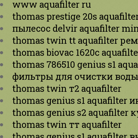
www aquafilter ru
thomas prestige 20s aquafilt
пылесос delvir aquafilter min
thomas twin tt aquafilter ре
thomas biovac 1620c aquafilte
thomas 786510 genius s1 aquaf
фильтры для очистки воды a
thomas twin т2 aquafilter
thomas genius s1 aquafilter
thomas genius s2 aquafilter 
thomas twin тт aquafilter
thomas genius s1 aquafilter 