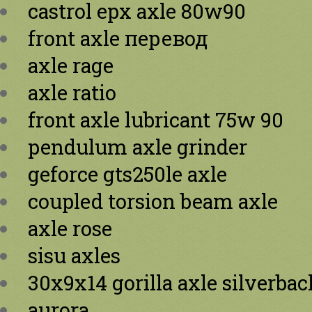
castrol epx axle 80w90
front axle перевод
axle rage
axle ratio
front axle lubricant 75w 90
pendulum axle grinder
geforce gts250le axle
coupled torsion beam axle
axle rose
sisu axles
30х9х14 gorilla axle silverbac
aurora