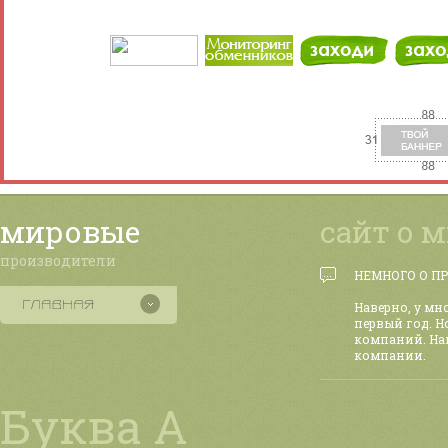
мировые
сайт о 
производители
НЕМНОГО О П
Наверно, у мн
первый год. Н
компаний. На
компании.
Буква А