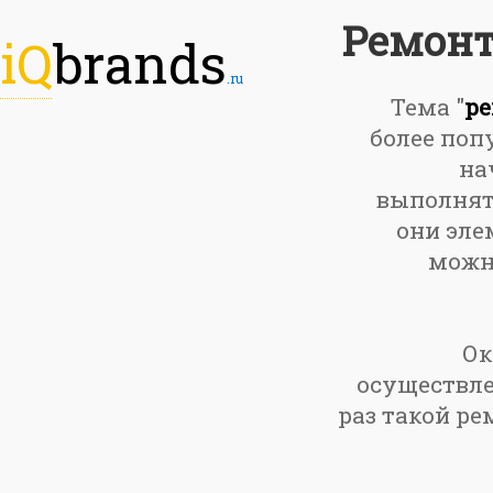
Ремонт
iQ
brands
.ru
Тема "
ре
более поп
на
выполнять
они эле
можно
Ок
осуществле
раз такой ре