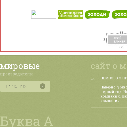
мировые
сайт о 
производители
НЕМНОГО О П
Наверно, у мн
первый год. Н
компаний. На
компании.
Буква А