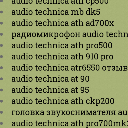
audio technica ath cp500
audio technica mb dk5
audio technica ath ad700x
радиомикрофон audio techn
audio technica ath pro500
audio technica ath 910 pro
audio technica atr6550 отзы
audio technica at 90
audio technica at 95
audio technica ath ckp200
головка звукоснимателя aud
audio technica ath pro700m