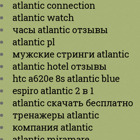
atlantic connection
atlantic watch
часы atlantic отзывы
atlantic pl
мужские стринги atlantic
atlantic hotel отзывы
htc a620e 8s atlantic blue
espiro atlantic 2 в 1
atlantic скачать бесплатно
тренажеры atlantic
компания atlantic
atlantic miramare