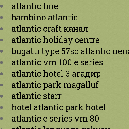
atlantic line
bambino atlantic
atlantic craft канал
atlantic holiday centre
bugatti type 57sc atlantic цен
atlantic vm 100 e series
atlantic hotel 3 агадир
atlantic park magalluf
atlantic starr
hotel atlantic park hotel
atlantic e series vm 80