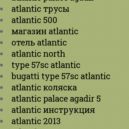
atlantic трусы
atlantic 500
магазин atlantic
отель atlantic
atlantic north
type 57sc atlantic
bugatti type 57sc atlantic
atlantic коляска
atlantic palace agadir 5
atlantic инструкция
atlantic 2013