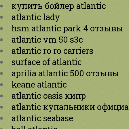
купить бойлер atlantic
atlantic lady
hsm atlantic park 4 отзывы
atlantic vm 50 s3c
atlantic ro ro carriers
surface of atlantic
aprilia atlantic 500 отзывы
keane atlantic
atlantic oasis кипр
atlantic купальники офици
atlantic seabase