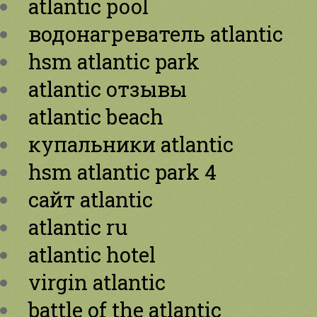
atlantic pool
водонагреватель atlantic
hsm atlantic park
atlantic отзывы
atlantic beach
купальники atlantic
hsm atlantic park 4
сайт atlantic
atlantic ru
atlantic hotel
virgin atlantic
battle of the atlantic