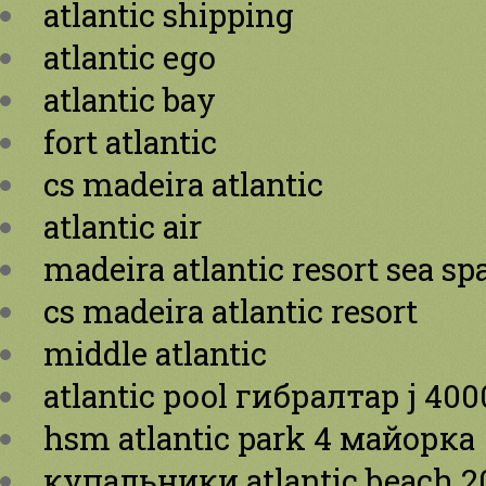
atlantic shipping
atlantic ego
atlantic bay
fort atlantic
cs madeira atlantic
atlantic air
madeira atlantic resort sea sp
cs madeira atlantic resort
middle atlantic
atlantic pool гибралтар j 400
hsm atlantic park 4 майорка
купальники atlantic beach 2