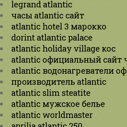
legrand atlantic
часы atlantic сайт
atlantic hotel 3 марокко
dorint atlantic palace
atlantic holiday village кос
atlantic официальный сайт
atlantic водонагреватели 
производитель atlantic
atlantic slim steatite
atlantic мужское белье
atlantic worldmaster
aprilia atlantic 250