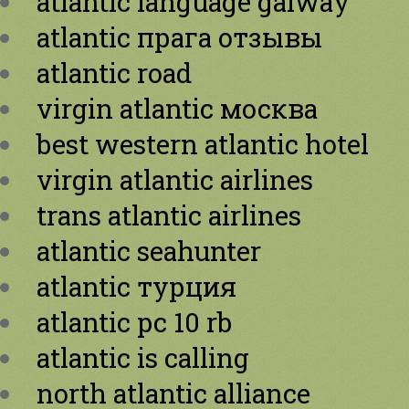
atlantic language galway
atlantic прага отзывы
atlantic road
virgin atlantic москва
best western atlantic hotel
virgin atlantic airlines
trans atlantic airlines
atlantic seahunter
atlantic турция
atlantic pc 10 rb
atlantic is calling
north atlantic alliance