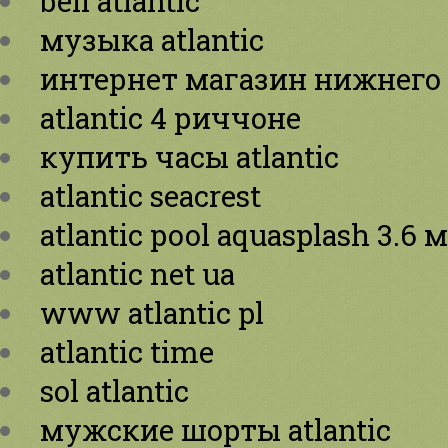
bell atlantic
музыка atlantic
интернет магазин нижнего б
atlantic 4 риччоне
купить часы atlantic
atlantic seacrest
atlantic pool aquasplash 3.6 
atlantic net ua
www atlantic pl
atlantic time
sol atlantic
мужские шорты atlantic