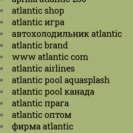
atlantic shop
atlantic игра
автохолодильник atlantic
atlantic brand
www atlantic com
atlantic airlines
atlantic pool aquasplash
atlantic pool канада
atlantic прага
atlantic оптом
фирма atlantic