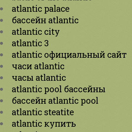
atlantic palace
бассейн atlantic
atlantic city
atlantic 3
atlantic официальный сайт
часи atlantic
часы atlantic
atlantic pool бассейны
бассейн atlantic pool
atlantic steatite
atlantic купить