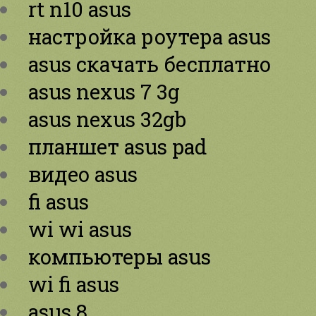
rt n10 asus
настройка роутера asus
asus скачать бесплатно
asus nexus 7 3g
asus nexus 32gb
планшет asus pad
видео asus
fi asus
wi wi asus
компьютеры asus
wi fi asus
asus 8