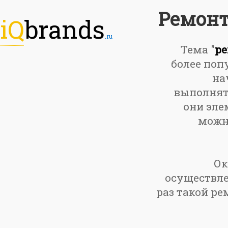
Ремонт
iQ
brands
.ru
Тема "
ре
более поп
на
выполнять
они эле
можно
Ок
осуществле
раз такой ре