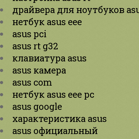
драйвера для ноутбуков as
нетбук asus eee
asus pci
asus rt g32
клавиатура asus
asus камера
asus com
нетбук asus eee pc
asus google
характеристика asus
asus официальный