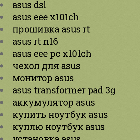
asus dsl
asus eee x101ch
прошивка asus rt
asus rt n16
asus eee pc x101ch
чехол для asus
монитор asus
asus transformer pad 3g
аккумулятор asus
купить ноутбук asus
куплю ноутбук asus
установка asus