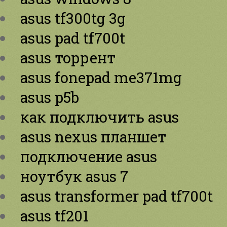
asus tf300tg 3g
asus pad tf700t
asus торрент
asus fonepad me371mg
asus p5b
как подключить asus
asus nexus планшет
подключение asus
ноутбук asus 7
asus transformer pad tf700t
asus tf201