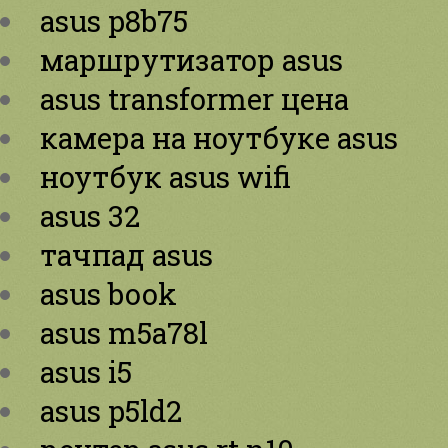
asus p8b75
маршрутизатор asus
asus transformer цена
камера на ноутбуке asus
ноутбук asus wifi
asus 32
тачпад asus
asus book
asus m5a78l
asus i5
asus p5ld2