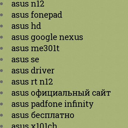
asus n12
asus fonepad
asus hd
asus google nexus
asus me301t
asus se
asus driver
asus rt n12
asus официальный сайт
asus padfone infinity
asus бесплатно
asus x101ch