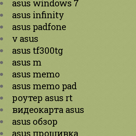
asus windows 7
asus infinity
asus padfone
v asus
asus tf300tg
asus m
asus memo
asus memo pad
роутер asus rt
видеокарта asus
asus обзор
asus прошивка