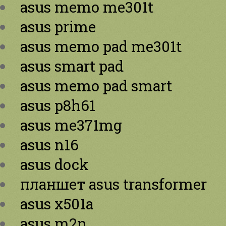
asus memo me301t
asus prime
asus memo pad me301t
asus smart pad
asus memo pad smart
asus p8h61
asus me371mg
asus n16
asus dock
планшет asus transformer
asus x501a
asus m2n