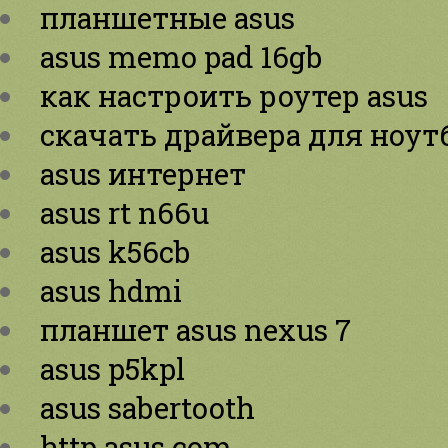
планшетные asus
asus memo pad 16gb
как настроить роутер asus
скачать драйвера для ноут
asus интернет
asus rt n66u
asus k56cb
asus hdmi
планшет asus nexus 7
asus p5kpl
asus sabertooth
http asus com