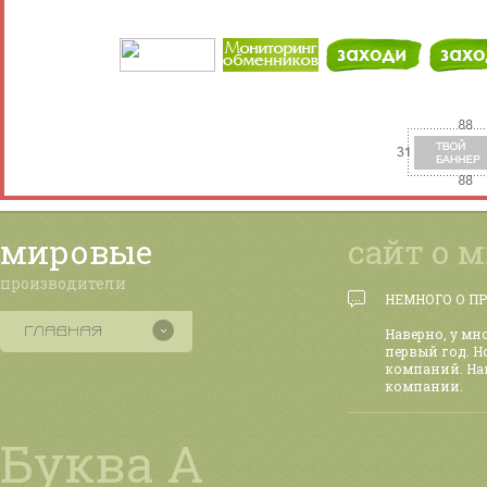
мировые
сайт о 
производители
НЕМНОГО О П
Наверно, у мн
первый год. Н
компаний. На
компании.
Буква А