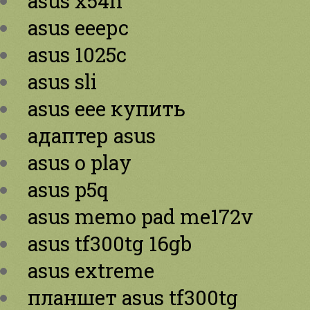
asus x54h
asus eeepc
asus 1025c
asus sli
asus eee купить
адаптер asus
asus o play
asus p5q
asus memo pad me172v
asus tf300tg 16gb
asus extreme
планшет asus tf300tg