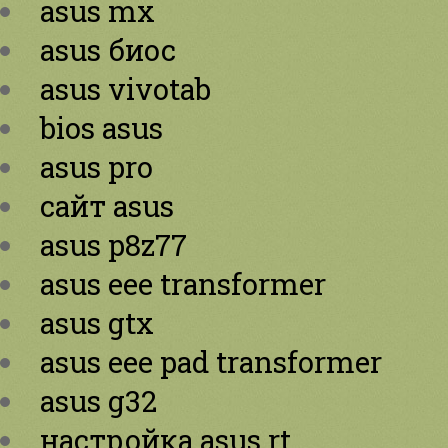
asus mx
asus биос
asus vivotab
bios asus
asus pro
сайт asus
asus p8z77
asus eee transformer
asus gtx
asus eee pad transformer
asus g32
настройка asus rt