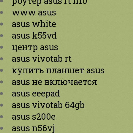
роутер asus rt n10
www asus
asus white
asus k55vd
центр asus
asus vivotab rt
купить планшет asus
asus не включается
asus eeepad
asus vivotab 64gb
asus s200e
asus n56vj