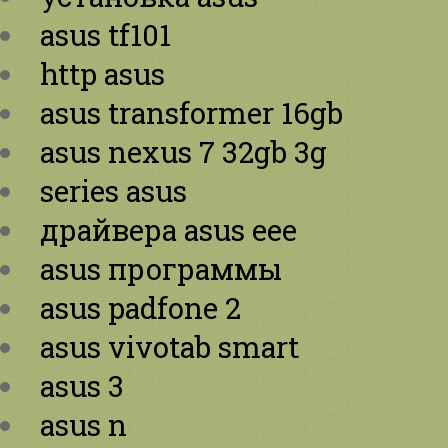
asus tf101
http asus
asus transformer 16gb
asus nexus 7 32gb 3g
series asus
драйвера asus eee
asus программы
asus padfone 2
asus vivotab smart
asus 3
asus n