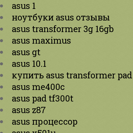
asus 1
ноутбуки asus отзывы
asus transformer 3g 16gb
asus maximus
asus gt
asus 10.1
купить asus transformer pad
asus me400c
asus pad tf300t
asus z87
asus процессор
asus x501u