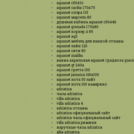
aquanet c5043c
aquanet cariba 170x75
aquanet опера 115
aquanet марсель 80
душевая кабина aquanet c5044b
aquanet grenada 170x80
aquanet корнер ii 89
aquanet aq5
aquanet мебель для ванной отзывы
aquanet лайн 120
aquanet сити 80
aquanet malibu
ванна акриловая aquanet грациоза graci
aquanet gt 240a
aquanet гретта 100
aquanet jamaica 160x100
aquanet нота 50 лайт
aquanet нота 100 камерино
adriatica
часы adriatica
villa adriatica
villa adriatica 4
adriatica отзывы
adriatica официальный сайт
adriatica часы официальный сайт
villa adriatica римини
наручные часы adriatica
alba adriatica