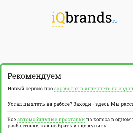
iQ
brands
.ru
Рекомендуем
Новый сервис про
заработок в интернете на зада
Устал пыхтеть на работе? Заходи - здесь Мы рас
Все
автомобильные проставки
на колеса в одном
разболтовки: как выбрать и где купить.