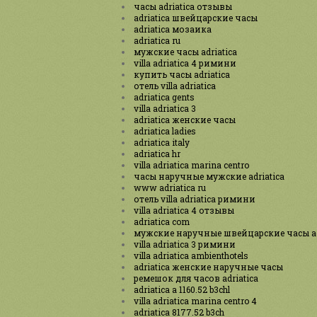
часы adriatica отзывы
adriatica швейцарские часы
adriatica мозаика
adriatica ru
мужские часы adriatica
villa adriatica 4 римини
купить часы adriatica
отель villa adriatica
adriatica gents
villa adriatica 3
adriatica женские часы
adriatica ladies
adriatica italy
adriatica hr
villa adriatica marina centro
часы наручные мужские adriatica
www adriatica ru
отель villa adriatica римини
villa adriatica 4 отзывы
adriatica com
мужские наручные швейцарские часы ad
villa adriatica 3 римини
villa adriatica ambienthotels
adriatica женские наручные часы
ремешок для часов adriatica
adriatica a 1160.52 b3chl
villa adriatica marina centro 4
adriatica 8177.52 b3ch