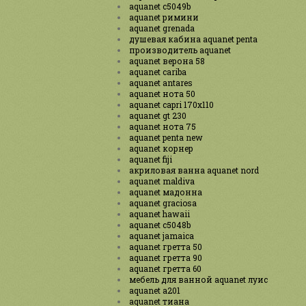
aquanet c5049b
aquanet римини
aquanet grenada
душевая кабина aquanet penta
производитель aquanet
aquanet верона 58
aquanet cariba
aquanet antares
aquanet нота 50
aquanet capri 170x110
aquanet gt 230
aquanet нота 75
aquanet penta new
aquanet корнер
aquanet fiji
акриловая ванна aquanet nord
aquanet maldiva
aquanet мадонна
aquanet graciosa
aquanet hawaii
aquanet c5048b
aquanet jamaica
aquanet гретта 50
aquanet гретта 90
aquanet гретта 60
мебель для ванной aquanet луис
aquanet a201
aquanet тиана