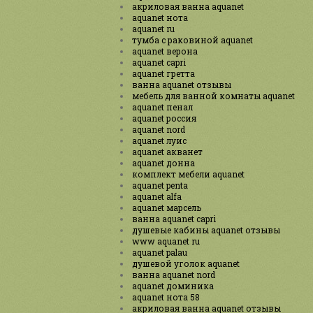
акриловая ванна aquanet
aquanet нота
aquanet ru
тумба с раковиной aquanet
aquanet верона
aquanet capri
aquanet гретта
ванна aquanet отзывы
мебель для ванной комнаты aquanet
aquanet пенал
aquanet россия
aquanet nord
aquanet луис
aquanet акванет
aquanet донна
комплект мебели aquanet
aquanet penta
aquanet alfa
aquanet марсель
ванна aquanet capri
душевые кабины aquanet отзывы
www aquanet ru
aquanet palau
душевой уголок aquanet
ванна aquanet nord
aquanet доминика
aquanet нота 58
акриловая ванна aquanet отзывы