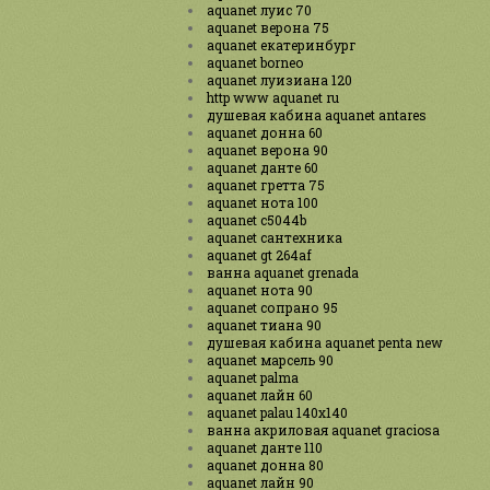
aquanet луис 70
aquanet верона 75
aquanet екатеринбург
aquanet borneo
aquanet луизиана 120
http www aquanet ru
душевая кабина aquanet antares
aquanet донна 60
aquanet верона 90
aquanet данте 60
aquanet гретта 75
aquanet нота 100
aquanet c5044b
aquanet сантехника
aquanet gt 264af
ванна aquanet grenada
aquanet нота 90
aquanet сопрано 95
aquanet тиана 90
душевая кабина aquanet penta new
aquanet марсель 90
aquanet palma
aquanet лайн 60
aquanet palau 140x140
ванна акриловая aquanet graciosa
aquanet данте 110
aquanet донна 80
aquanet лайн 90