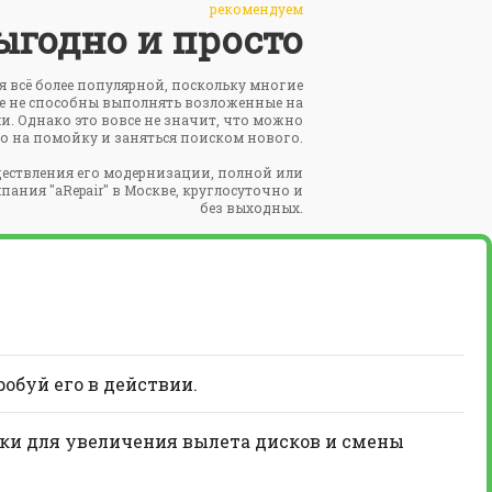
рекомендуем
ыгодно и просто
ся всё более популярной, поскольку многие
же не способны выполнять возложенные на
и. Однако это вовсе не значит, что можно
во на помойку и заняться поиском нового.
ествления его модернизации, полной или
ания "aRepair" в Москве, круглосуточно и
без выходных.
робуй его в действии.
вки для увеличения вылета дисков и смены