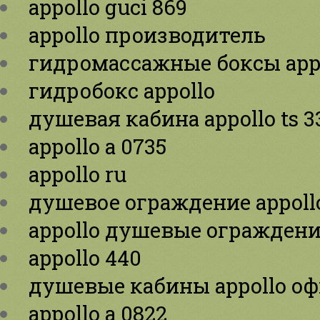
appollo guci 869
appollo производитель
гидромассажные боксы app
гидробокс appollo
душевая кабина appollo ts 
appollo a 0735
appollo ru
душевое ограждение appoll
appollo душевые огражден
appollo 440
душевые кабины appollo о
appollo a 0822