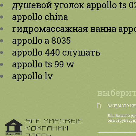
душевой уголок appollo ts 0
appollo china
гидромассажная ванна appol
appollo a 8035
appollo 440 слушать
appollo ts 99 w
appollo lv
выберит
ЗАЧЕМ ЭТО Н
Для Вашего уд
она структури