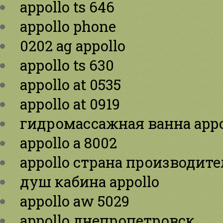
appollo ts 646
appollo phone
0202 ag appollo
appollo ts 630
appollo at 0535
appollo at 0919
гидромассажная ванна appol
appollo a 8002
appollo страна производите
душ кабина appollo
appollo aw 5029
appollo днепропетровск