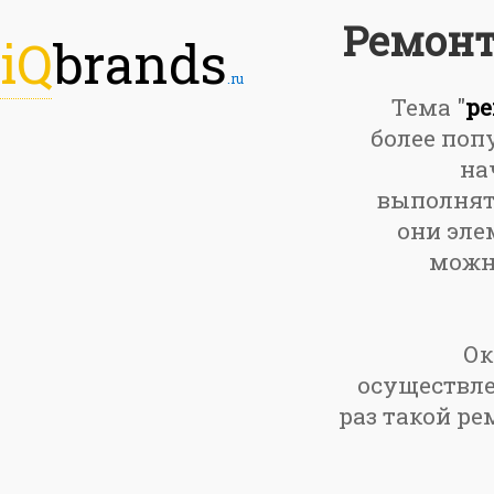
Ремонт
iQ
brands
.ru
Тема "
ре
более поп
на
выполнять
они эле
можно
Ок
осуществле
раз такой ре