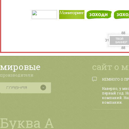
мировые
сайт о 
производители
НЕМНОГО О П
Наверно, у мн
первый год. Н
компаний. На
компании.
Буква А