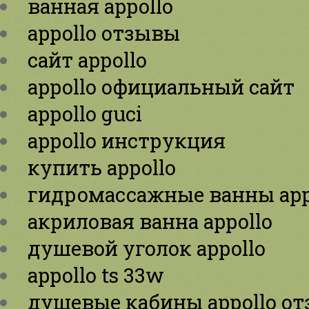
ванная appollo
appollo отзывы
сайт appollo
appollo официальный сайт
appollo guci
appollo инструкция
купить appollo
гидромассажные ванны app
акриловая ванна appollo
душевой уголок appollo
appollo ts 33w
душевые кабины appollo о