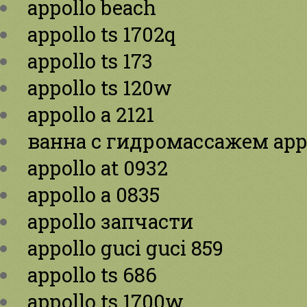
appollo beach
appollo ts 1702q
appollo ts 173
appollo ts 120w
appollo a 2121
ванна с гидромассажем app
appollo at 0932
appollo a 0835
appollo запчасти
appollo guci guci 859
appollo ts 686
appollo ts 1700w