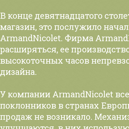
В конце девятнадцатого стол
магазин, это послужило нача
ArmandNicolet. Фирма ArmandN
расширяться, ее производств
высокоточных часов непревзо
дизайна.
У компании ArmandNicolet вс
поклонников в странах Европ
продаж не возникало. Механ
улучшаются, в них использу