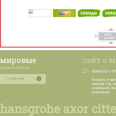
мировые
сайт о 
производители
НЕМНОГО О П
Наверно, у мн
первый год. Н
компаний. На
компании.
hansgrohe axor citt