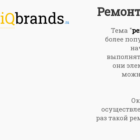
Ремонт
iQ
brands
.ru
Тема "
ре
более поп
на
выполнять
они эле
можно
Ок
осуществле
раз такой ре