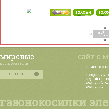
мировые
сайт о 
производители
НЕМНОГО О П
Наверно, у мн
первый год. Н
компаний. На
компании.
газонокосилки эле