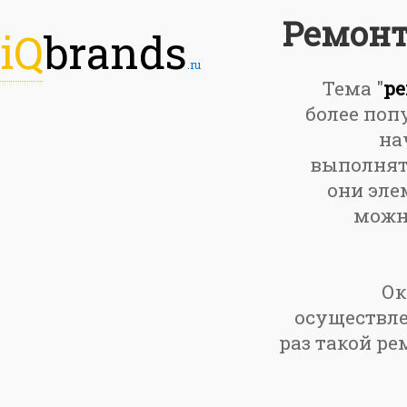
Ремонт
iQ
brands
.ru
Тема "
ре
более поп
на
выполнять
они эле
можно
Ок
осуществле
раз такой ре