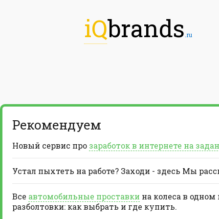
iQ
brands
.ru
Рекомендуем
Новый сервис про
заработок в интернете на зада
Устал пыхтеть на работе? Заходи - здесь Мы рас
Все
автомобильные проставки
на колеса в одном
разболтовки: как выбрать и где купить.