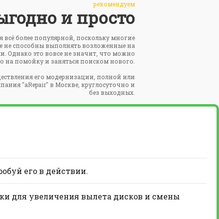
рекомендуем
ыгодно и просто
ся всё более популярной, поскольку многие
же не способны выполнять возложенные на
и. Однако это вовсе не значит, что можно
во на помойку и заняться поиском нового.
ествления его модернизации, полной или
ания "aRepair" в Москве, круглосуточно и
без выходных.
робуй его в действии.
вки для увеличения вылета дисков и смены