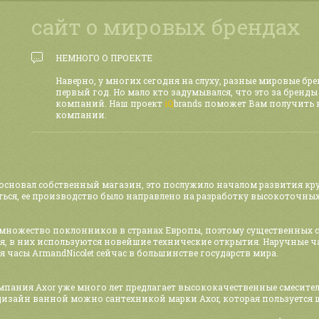
сайт о мировых брендах
НЕМНОГО О ПРОЕКТЕ
Наверно, у многих сегодня на слуху, разные мировые бр
первый год. Но мало кто задумывался, что это за бренды
компаний. Наш проект
iQ
brands поможет Вам получить
компании.
 основал собственный магазин, это послужило началом развития кр
ться, ее производство было направлено на разработку высокоточны
ь множество поклонников в странах Европы, поэтому существенных
 в них используются новейшие технические открытия. Наручные час
часы ArmandNicolet сейчас в большинстве государств мира.
омпания Axor уже много лет предлагает высококачественные смесит
дизайн ванной можно сантехникой марки Axor, которая пользуется