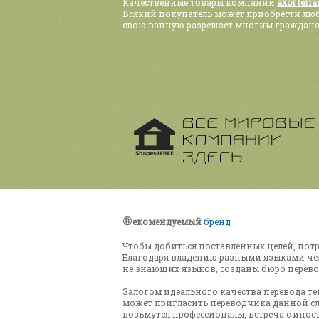
Качественные товары компании
axor terr
Всякий покупатель может приобрести люб
свою ванную разрешает многим граждана
®
екомендуемый
бренд
Чтобы добиться поставленных целей, по
Благодаря владению разными языками чел
не знающих языков, созданы бюро перево
Залогом идеального качества перевода т
может пригласить переводчика данной сл
возьмутся профессионалы, встреча с ино