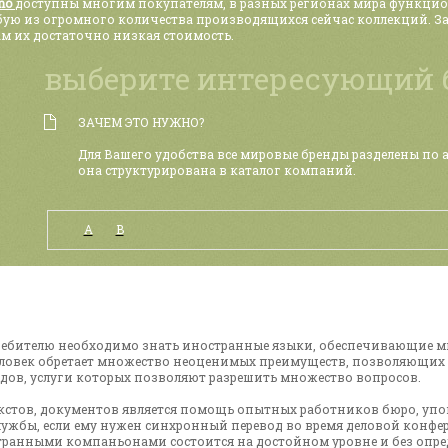
ano
доступны многим покупателям, в разных регионах мира функци
ую из огромного количества производящихся сейчас коллекций. За
м их достаточно низкая стоимость.
выберите интересующий 
ЗАЧЕМ ЭТО НУЖНО?
Для Вашего удобства все мировые бренды разделены по 
она структурирована в каталог компаний.
А
B
требителю необходимо знать иностранные языки, обеспечивающие 
овек обретает множество неоценимых преимуществ, позволяющих з
дов, услуги которых позволяют разрешить множество вопросов.
екстов, документов является помощь опытных работников бюро, у
ужбы, если ему нужен синхронный перевод во время деловой конфе
странными компаньонами состоится на достойном уровне и без опре