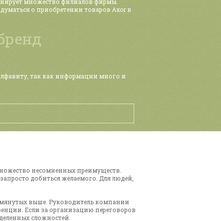
онирует множество филиалов фирмы.
думаться о приобретении товаров Axor в
бренд
алфавиту, так как информации много и
множество несомненных преимуществ.
апросто добиться желаемого. Для людей,
помянутых выше. Руководитель компании
ренции. Если за организацию переговоров
деленных сложностей.