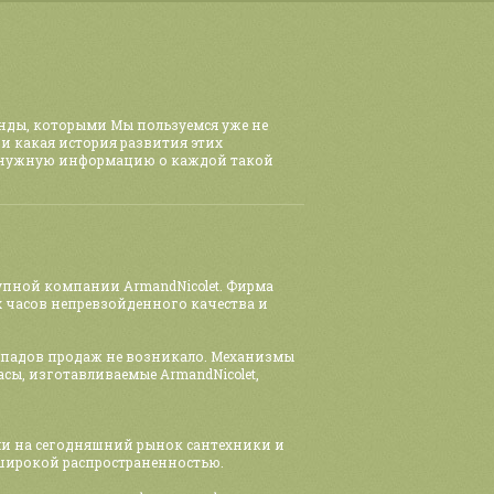
енды, которыми Мы пользуемся уже не
 и какая история развития этих
 нужную информацию о каждой такой
упной компании ArmandNicolet. Фирма
х часов непревзойденного качества и
 спадов продаж не возникало. Механизмы
ы, изготавливаемые ArmandNicolet,
ели на сегодняшний рынок сантехники и
 широкой распространенностью.