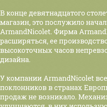
В конце девятнадцатого стол
магазин, это послужило нача
ArmandNicolet. Фирма ArmandN
расширяться, ее производств
высокоточных часов непревзо
дизайна.
У компании ArmandNicolet вс
поклонников в странах Европ
продаж не возникало. Механ
улучшаются, в них использу