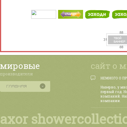
мировые
сайт о 
производители
НЕМНОГО О П
Наверно, у мн
первый год. Н
компаний. На
компании.
axor showercollecti