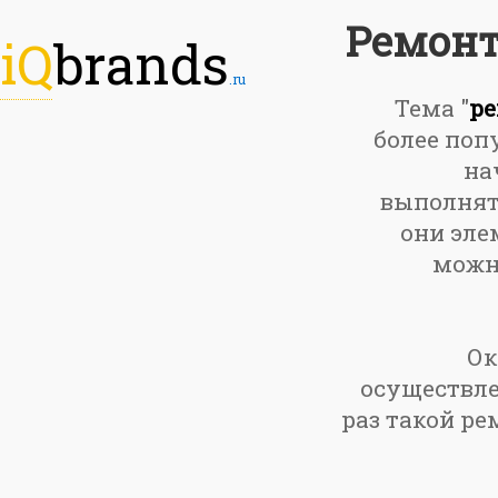
Ремонт
iQ
brands
.ru
Тема "
ре
более поп
на
выполнять
они эле
можно
Ок
осуществле
раз такой ре