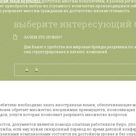
colet 9642b ag p961mr2
доступны многим покупателям, в разных реги
т приобрести любую из огромного количества производящихся сей
ю разрешает многим гражданам их достаточно низкая стоимость.
выберите интересующий 
ЗАЧЕМ ЭТО НУЖНО?
Для Вашего удобства все мировые бренды разделены по 
она структурирована в каталог компаний.
А
B
требителю необходимо знать иностранные языки, обеспечивающие 
овек обретает множество неоценимых преимуществ, позволяющих з
дов, услуги которых позволяют разрешить множество вопросов.
екстов, документов является помощь опытных работников бюро, у
ужбы, если ему нужен синхронный перевод во время деловой конфе
странными компаньонами состоится на достойном уровне и без опре