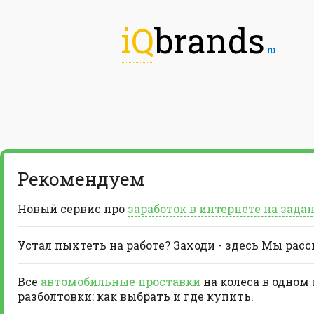
iQ
brands
.ru
Рекомендуем
Новый сервис про
заработок в интернете на зада
Устал пыхтеть на работе? Заходи - здесь Мы рас
Все
автомобильные проставки
на колеса в одном
разболтовки: как выбрать и где купить.