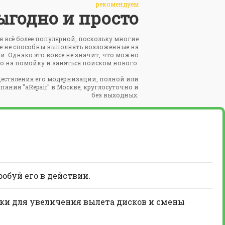
рекомендуем
ыгодно и просто
ся всё более популярной, поскольку многие
же не способны выполнять возложенные на
и. Однако это вовсе не значит, что можно
во на помойку и заняться поиском нового.
ествления его модернизации, полной или
ания "aRepair" в Москве, круглосуточно и
без выходных.
робуй его в действии.
вки для увеличения вылета дисков и смены