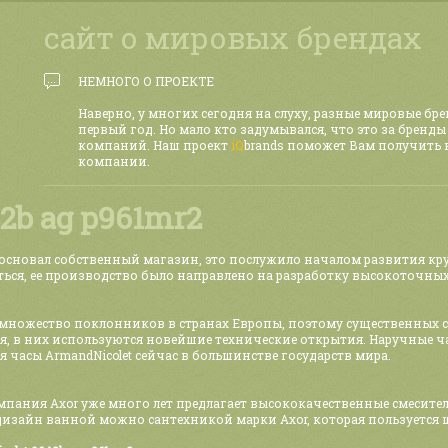
сайт о мировых брендах
НЕМНОГО О ПРОЕКТЕ
Наверно, у многих сегодня на слуху, разные мировые бр
первый год. Но мало кто задумывался, что это за бренды
компаний. Наш проект
iQ
brands поможет Вам получить
компании.
42b ag p961mr2
 основал собственный магазин, это послужило началом развития кр
ться, ее производство было направлено на разработку высокоточны
ь множество поклонников в странах Европы, поэтому существенных
 в них используются новейшие технические открытия. Наручные час
часы ArmandNicolet сейчас в большинстве государств мира.
омпания Axor уже много лет предлагает высококачественные смесит
дизайн ванной можно сантехникой марки Axor, которая пользуется