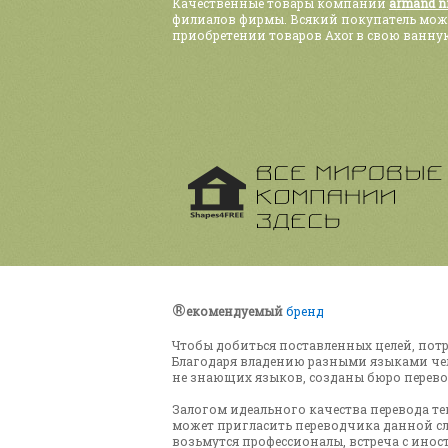
Качественные товары компании
armand ni
филиалов фирмы. Всякий покупатель може
приобретении товаров Axor в свою ванну
®
екомендуемый
бренд
Чтобы добиться поставленных целей, по
Благодаря владению разными языками чел
не знающих языков, созданы бюро перево
Залогом идеального качества перевода т
может пригласить переводчика данной сл
возьмутся профессионалы, встреча с ино