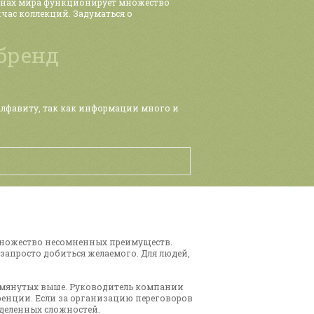
онах мира функционирует множество
час коллекций. Задуматься о
бренд
алфавиту, так как информации много и
множество несомненных преимуществ.
апросто добиться желаемого. Для людей,
помянутых выше. Руководитель компании
ренции. Если за организацию переговоров
деленных сложностей.