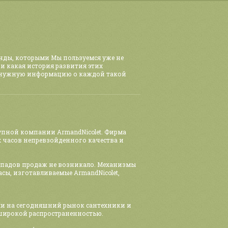
енды, которыми Мы пользуемся уже не
 и какая история развития этих
 нужную информацию о каждой такой
упной компании ArmandNicolet. Фирма
х часов непревзойденного качества и
 спадов продаж не возникало. Механизмы
ы, изготавливаемые ArmandNicolet,
ели на сегодняшний рынок сантехники и
 широкой распространенностью.