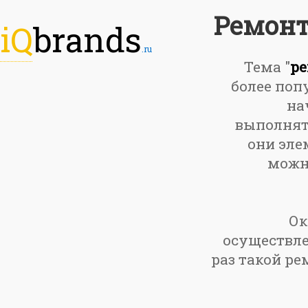
Ремонт
iQ
brands
.ru
Тема "
ре
более поп
на
выполнять
они эле
можно
Ок
осуществле
раз такой ре