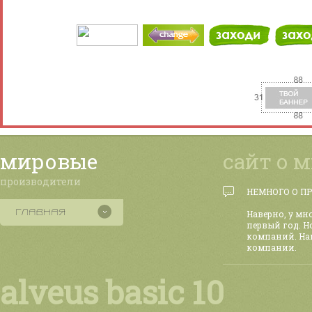
мировые
сайт о 
производители
НЕМНОГО О П
Наверно, у мн
первый год. Н
компаний. На
компании.
alveus basic 10