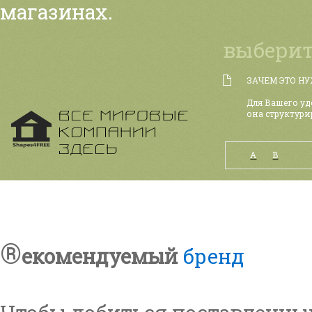
магазинах.
выберит
ЗАЧЕМ ЭТО Н
Для Вашего уд
она структури
А
B
®
екомендуемый
бренд